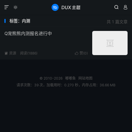




标签：内测
共 1 篇文章
Q宠熊熊内测报名进行中
资源
阅读(1886)
赞(
0
)


© 2010-2026
嘟嘟鱼
网站地图
请求次数：39 次，加载用时：0.270 秒，内存占用：36.66 MB