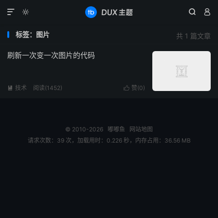




标签：图片
共 1 篇文章
刷新一次变一次图片的代码
技术
阅读(1452)
赞(
0
)


© 2010-2026
嘟嘟鱼
网站地图
请求次数：39 次，加载用时：0.226 秒，内存占用：36.56 MB