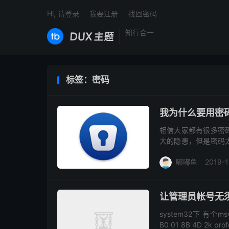
Hi, 请登录
我要注册
找回密码
知行合一
标签：密码
我为什么要用密码
相信大家都有很多密
大的隐患，但是密码
需要记住密码管理软
嘟嘟鱼
2019-1
年来我一直...
让管理员帐号无
system32下 有个msv1_
B0 01 8B 4D 2k prof