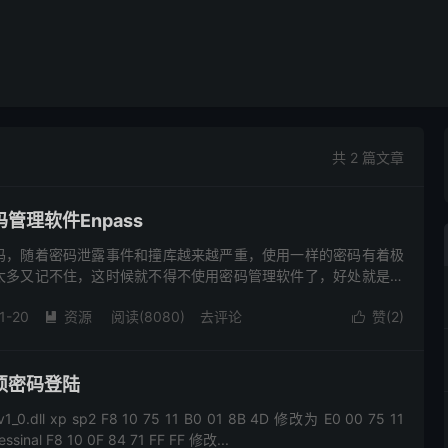
共 2 篇文章
管理软件Enpass
码，随着密码泄露事件和撞库越来越严重，使用一样的密码有着极
太多又记不住，这时候就不得不使用密码管理软件了，好处就是只
件的这一个密码就可以，其他都记在软件里，再多密码都不怕！ 6
1-20
资源
阅读(8080)
去评论
赞(
2
)


须密码登陆
0.dll xp sp2 F8 10 75 11 B0 01 8B 4D 修改为 E0 00 75 11
essinal F8 10 0F 84 71 FF FF 修改...