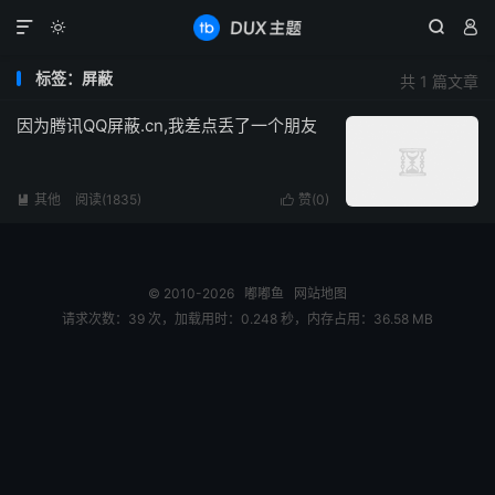




标签：屏蔽
共 1 篇文章
因为腾讯QQ屏蔽.cn,我差点丢了一个朋友
其他
阅读(1835)
赞(
0
)


© 2010-2026
嘟嘟鱼
网站地图
请求次数：39 次，加载用时：0.248 秒，内存占用：36.58 MB