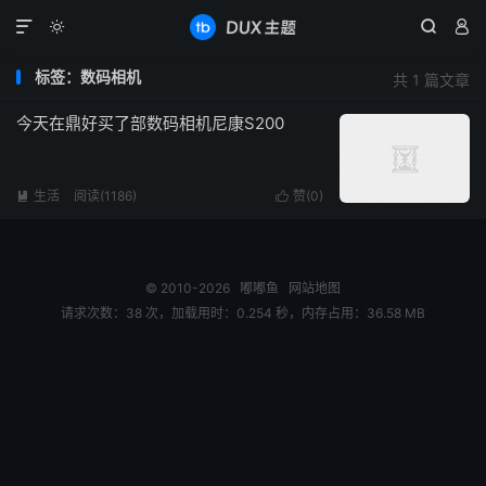




标签：数码相机
共 1 篇文章
今天在鼎好买了部数码相机尼康S200
生活
阅读(1186)
赞(
0
)


© 2010-2026
嘟嘟鱼
网站地图
请求次数：38 次，加载用时：0.254 秒，内存占用：36.58 MB