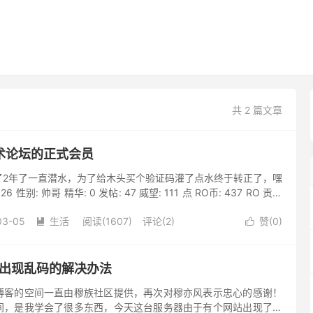
共 2 篇文章
术论坛的正式会员
了2年了一直潜水，为了给木头买个验证码灌了点水终于转正了，嘿
26 性别: 帅哥 精华: 0 发帖: 47 威望: 111 点 RO币: 437 RO 贡献
时) ...
03-05
生活
阅读(1607)
评论(2)
赞(
0
)


空间出现乱码的解决办法
博客的空间一直由穆族社区提供，再次对穆亦风表示忠心的感谢！
间，是我学会了很多东西，今天这台服务器由于有个网站出现了违