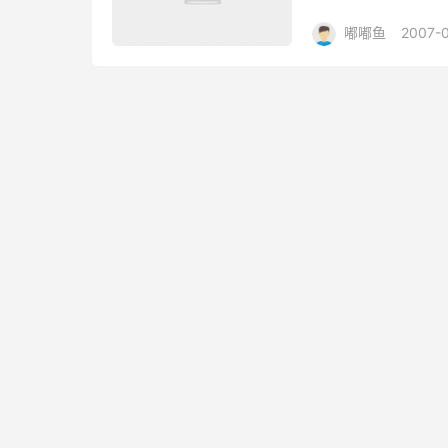
法信息导致这台服务
嘟嘟鱼
2007-
人都跑了，东...