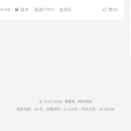
器被没收，还好木头给我备份了下，数据没有丢失，不像上次那个
08-09
技术
阅读(1707)
去评论
赞(
0
)


© 2010-2026
嘟嘟鱼
网站地图
请求次数：38 次，加载用时：0.239 秒，内存占用：36.58 MB