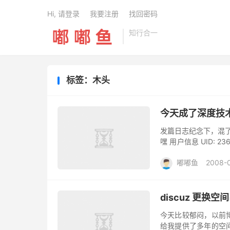
Hi, 请登录
我要注册
找回密码
知行合一
标签：木头
今天成了深度技
发篇日志纪念下，混
嘿 用户信息 UID: 236
值: 0 点 在线时间:13(小
嘟嘟鱼
2008-
discuz 更换
今天比较郁闷，以前
给我提供了多年的空