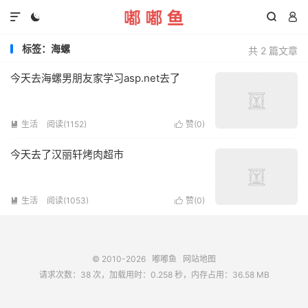




标签：海螺
共 2 篇文章
今天去海螺男朋友家学习asp.net去了
生活
阅读(1152)
赞(
0
)


今天去了汉丽轩烤肉超市
生活
阅读(1053)
赞(
0
)


© 2010-2026
嘟嘟鱼
网站地图
请求次数：38 次，加载用时：0.258 秒，内存占用：36.58 MB