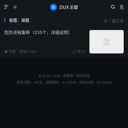




标签：进程
共 1 篇文章
危险进程集粹（235个，详细说明）
资源
阅读(1458)
赞(
0
)


© 2010-2026
嘟嘟鱼
网站地图
请求次数：39 次，加载用时：0.278 秒，内存占用：36.58 MB