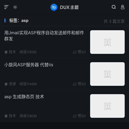




标签：asp
共 3 篇文章
用Jmail实现ASP程序自动发送邮件和邮件
群发
技术
阅读(1858)
赞(
0
)


小旋风ASP服务器 代替iis
资源
阅读(1469)
赞(
0
)


asp 生成静态页 技术
技术
阅读(1808)
赞(
0
)

