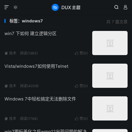




标签：windows7
共 7 篇文章
win7 下如何 建立逻辑分区
技术
阅读(1983)
赞(
0
)


Vista/windows7如何使用Telnet
技术
阅读(4008)
赞(
0
)


Windows 7中轻松搞定无法删除文件
技术
阅读(1784)
赞(
0
)


win7图标美化之后wmp12出现问题的解决