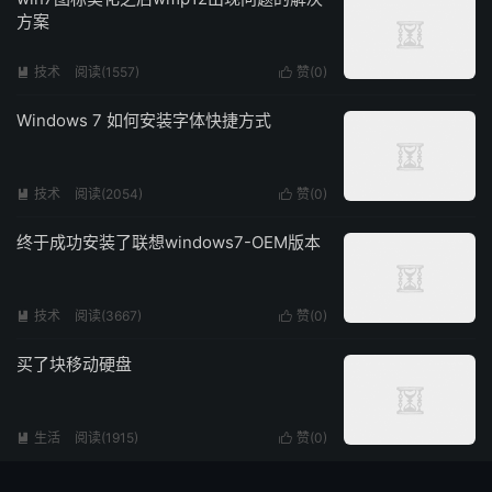
方案
技术
阅读(1557)
赞(
0
)


Windows 7 如何安装字体快捷方式
技术
阅读(2054)
赞(
0
)


终于成功安装了联想windows7-OEM版本
技术
阅读(3667)
赞(
0
)


买了块移动硬盘
生活
阅读(1915)
赞(
0
)

