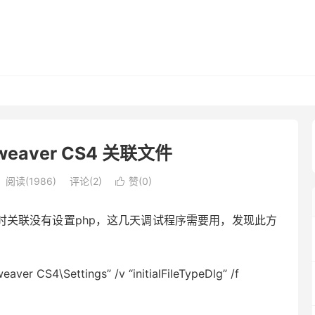
mweaver CS4 关联文件
阅读(1986)
评论(2)
赞(
0
)

多，当时关联没有设置php，这几天调试程序需要用，发现此方
er CS4\Settings” /v “initialFileTypeDlg” /f