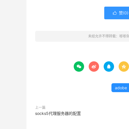
赞(
0
)

未经允许不得转载：
嘟嘟




adobe
上一篇
socks5代理服务器的配置