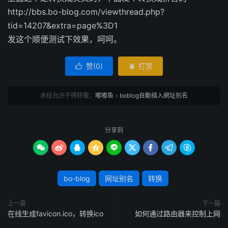
http://bbs.bo-blog.com/viewthread.php?
tid=14207&extra=page%3D1
发这个顺便测试下效果，呵呵。
赞(
0
)
打赏


未经允许不得转载：
嘟嘟鱼
»
boblog自動插入網址別名
分享到









bo-blog
网址别名
转换
上一篇
下一篇
在线生成favicon.ico，转换ico
如何通过路由器来控制上网