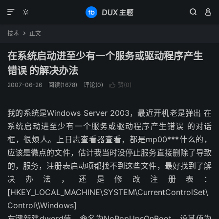




技术
正文

在系统启动进至少有一个服务或驱动程序产生
错误 的解决办法
2007-06-26
阅读(1678)
评论(0)
赞(
0
)

我的系统是Windows Server 2003，最近开机老是弹出 在
系统启动进至少有一个服务或驱动程序产生错误 的对话
框，很烦人。上日志查看器查看，都是mp00***什么的，
应该是微点的文件，估计我当时没停止服务直接删除了导致
的，服务，注册表启动项都找不到这些文件，最好找到了解
决办法，还是修改注册表：
[HKEY_LOCAL_MACHINE\SYSTEM\CurrentControlSet\
Control\\Windows]
右键新建dword值，命名为NoPopUpsOnBoot，设其值为