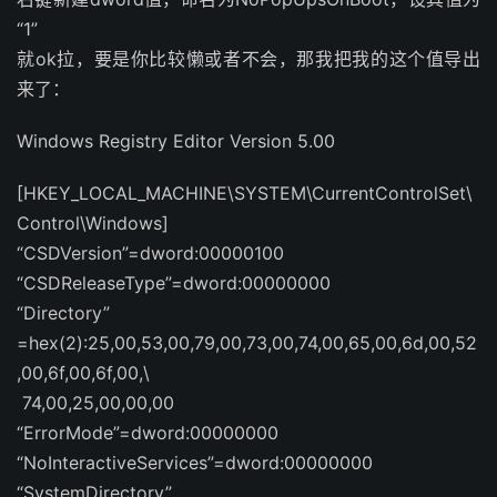
“1”
就ok拉，要是你比较懒或者不会，那我把我的这个值导出
来了：
Windows Registry Editor Version 5.00
[HKEY_LOCAL_MACHINE\SYSTEM\CurrentControlSet\
Control\Windows]
“CSDVersion”=dword:00000100
“CSDReleaseType”=dword:00000000
“Directory”
=hex(2):25,00,53,00,79,00,73,00,74,00,65,00,6d,00,52
,00,6f,00,6f,00,\
74,00,25,00,00,00
“ErrorMode”=dword:00000000
“NoInteractiveServices”=dword:00000000
“SystemDirectory”