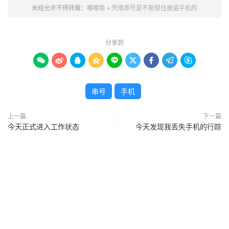
未经允许不得转载：
嘟嘟鱼
»
凭借串号是不能锁住被盗手机的
分享到









串号
手机
上一篇
下一篇
今天正式进入工作状态
今天发现我丢失手机的行踪