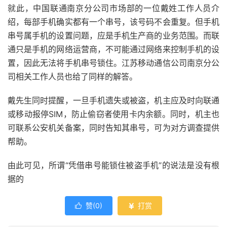
就此，中国联通南京分公司市场部的一位戴姓工作人员介
绍，每部手机确实都有一个串号，该号码不会重复。但手机
串号属手机的设置问题，应是手机生产商的业务范围。而联
通只是手机的网络运营商，不可能通过网络来控制手机的设
置，因此无法将手机串号锁住。江苏移动通信公司南京分公
司相关工作人员也给了同样的解答。
戴先生同时提醒，一旦手机遗失或被盗，机主应及时向联通
或移动报停SIM，防止偷窃者使用卡内余额。同时，机主也
可联系公安机关备案，同时告知其串号，可为对方调查提供
帮助。
由此可见，所谓“凭借串号能锁住被盗手机”的说法是没有根
据的
赞(
0
)
打赏

