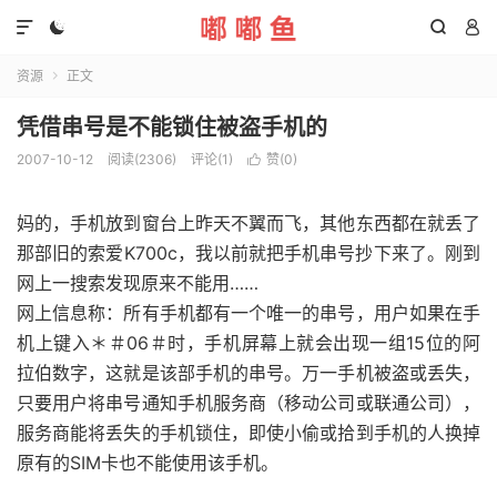




资源
正文

凭借串号是不能锁住被盗手机的
2007-10-12
阅读(2306)
评论(1)
赞(
0
)

妈的，手机放到窗台上昨天不翼而飞，其他东西都在就丢了
那部旧的索爱K700c，我以前就把手机串号抄下来了。刚到
网上一搜索发现原来不能用……
网上信息称：所有手机都有一个唯一的串号，用户如果在手
机上键入＊＃06＃时，手机屏幕上就会出现一组15位的阿
拉伯数字，这就是该部手机的串号。万一手机被盗或丢失，
只要用户将串号通知手机服务商（移动公司或联通公司），
服务商能将丢失的手机锁住，即使小偷或拾到手机的人换掉
原有的SIM卡也不能使用该手机。