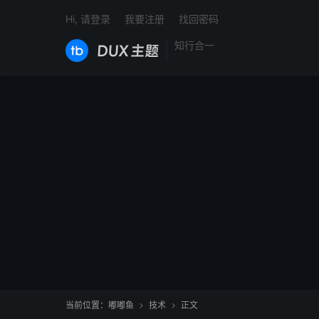
Hi, 请登录
我要注册
找回密码
知行合一
当前位置：
嘟嘟鱼
技术
正文

