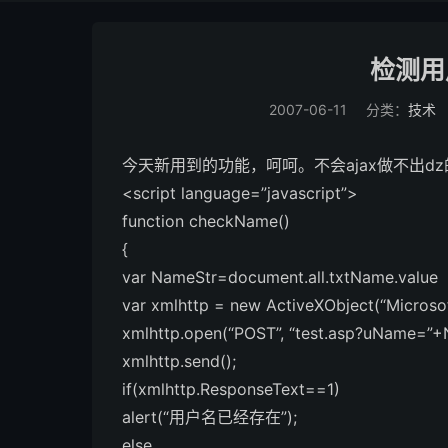
检测用
2007-06-11
分类：
技术
今天新用到的功能，呵呵。不会ajax做不出d
<script language=”javascript”>
function checkName()
{
var NameStr=document.all.txtName.value
var xmlhttp = new ActiveXObject(“Micros
xmlhttp.open(“POST”, “test.asp?uName=”+N
xmlhttp.send();
if(xmlhttp.ResponseText==1)
alert(“用户名已经存在”);
else