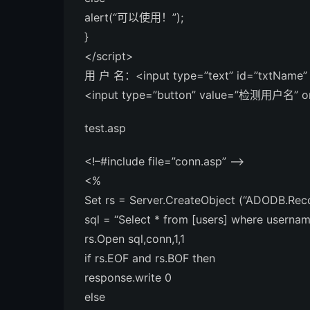
alert(“可以使用！”);
}
</script>
用 户 名：<input type=”text” id=”txtName
<input type=”button” value=”检测用户名” on
test.asp
<!–#include file=”conn.asp” –>
<%
Set rs = Server.CreateObject (“ADODB.Rec
sql = “Select * from [users] where userna
rs.Open sql,conn,1,1
if rs.EOF and rs.BOF then
response.write 0
else