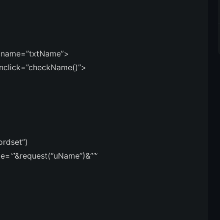
” name=”txtName”>
click=”checkName()”>
ordset”)
me='”&request(“uName”)&”‘”