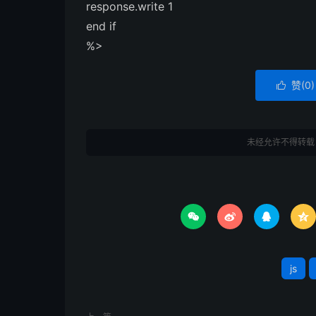
response.write 1
end if
%>
赞(
0
)

未经允许不得转载




js