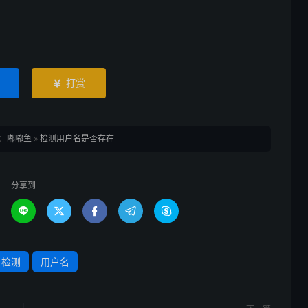
打赏

：
嘟嘟鱼
»
检测用户名是否存在
分享到





检测
用户名