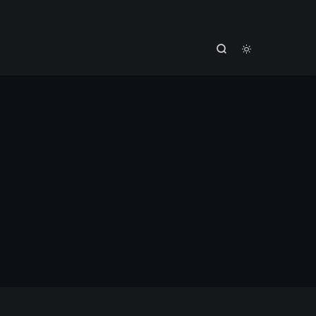


