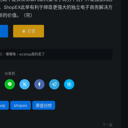
ShopEX此举有利于缔造更强大的独立电子商务解决方
新的价值。（完）
打赏

载：
嘟嘟鱼
»
ecshop真的卖了
分享到





hop
shopex
康盛创想
下一篇