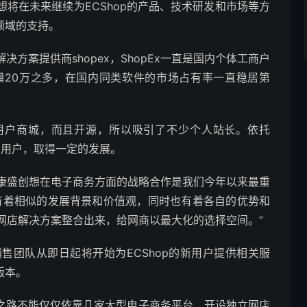
创想将在未来继续为ECShop的产品、技术研发和市场等方
领域的支持。
案提供商shopex，ShopEx一直是国内个体工商户
量20万之多，在国内同类软件的市场占有率一直稳居第
属单用户商城，而且开源，所以吸引了不少个人站长。依托
数万用户，取得一定的发展。
康盛创想在电子商务方面的战略合作是我们今年以来最重
产品有着相似的发展背景和价值观，同时也有着各自的优势和
网店解决方案整合出来，给网商以最大化的选择空间。”
团队从即日起将开始为ECShop的新用户提供相关服
版本。
路不能仅仅依靠几家大型电子商务平台，开设独立网店