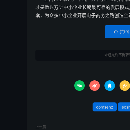
才是数以万计中小企业长期最可靠的发展模式。
案，为众多中小企业开展电子商务之路创造全
赞(
0
)

未经允许不得转




comsenz
ecs
上一篇