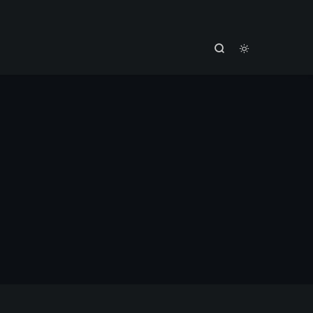


