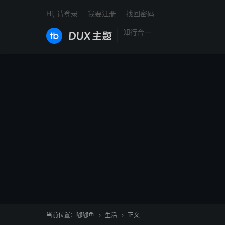
Hi, 请登录
我要注册
找回密码
知行合一
当前位置：
嘟嘟鱼
生活
正文

