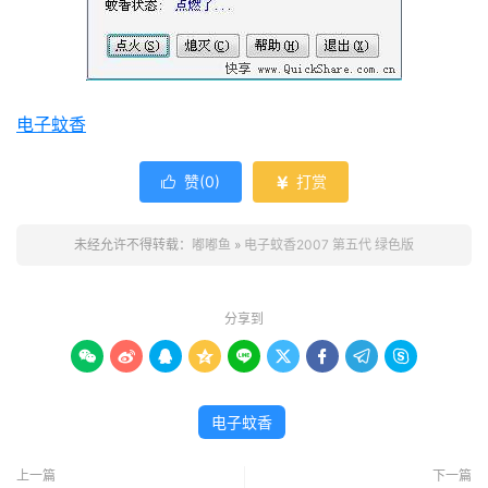
电子蚊香
赞(
0
)
打赏


未经允许不得转载：
嘟嘟鱼
»
电子蚊香2007 第五代 绿色版
分享到









电子蚊香
上一篇
下一篇