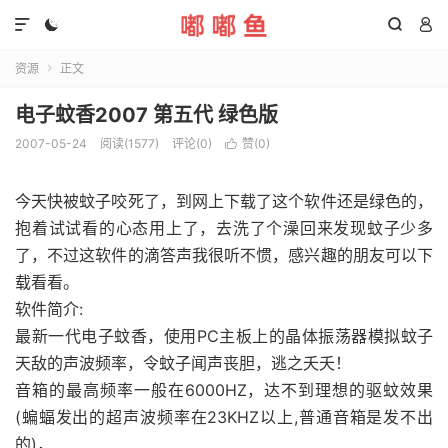




资源
正文

电子蚊香2007 第五代 绿色版
2007-05-24
阅读(1577)
评论(0)
赞(
0
)

今天快被蚊子咬死了，到网上下载了这个软件还是绿色的，
抱着试试看的心态用上了，去洗了个澡回来发现蚊子少多
了，不过这软件的滴答声我很听不惯，感兴趣的朋友可以下
载看看。
软件简介:
最新一代电子蚊香，使用PC主板上的晶体振荡器模拟蚊子
天敌的声波频率，令蚊子闻声丧胆，逃之夭夭！
音箱的最高频率一般在6000HZ，达不到理想的驱蚊效果
(蝙蝠发出的超声波频率在23KHZ以上,普通音箱是发不出
的)，