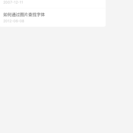
2007-12-11
ery.min.js?ver=3.4.2'
></script>
如何通过图片查找字体
2012-06-08
in.js?ver=3.4.2'
></script>
in-ext'
rel
=
'stylesheet'
>