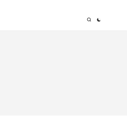


