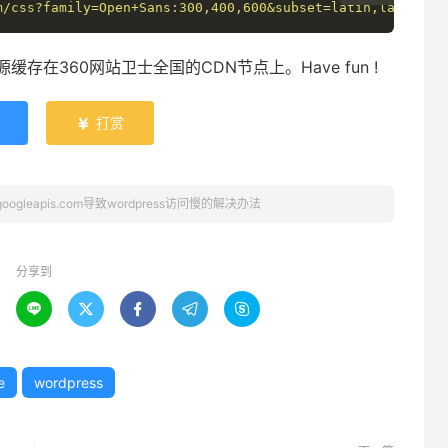
m/css?family=Open+Sans:300,400,600&subset=latin,latin-ex
存在360网站卫士全国的CDN节点上。Have fun !
打赏

s.googleapis.com导致wordpress访问慢的解决办法
分享到





e
wordpress