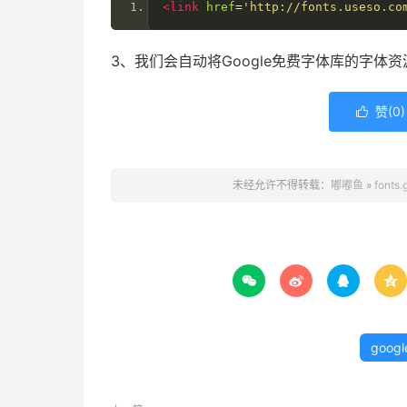
<link
href
=
'http://fonts.useso.co
3、我们会自动将Google免费字体库的字体资源缓
赞(
0
)

未经允许不得转载：
嘟嘟鱼
»
font




googl