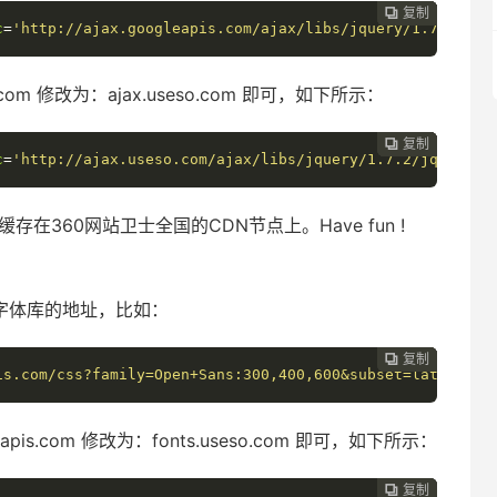
复制
复制
复制
复制
复制
复制






c
=
'http://ajax.googleapis.com/ajax/libs/jquery/1.7.2/jqu
s.com 修改为：ajax.useso.com 即可，如下所示：
复制
复制
复制
复制
复制





c
=
'http://ajax.useso.com/ajax/libs/jquery/1.7.2/jquery.m
存在360网站卫士全国的CDN节点上。Have fun !
费字体库的地址，比如：
复制
复制
复制
复制




is.com/css?family=Open+Sans:300,400,600&subset=latin,lat
apis.com 修改为：fonts.useso.com 即可，如下所示：
复制
复制
复制


