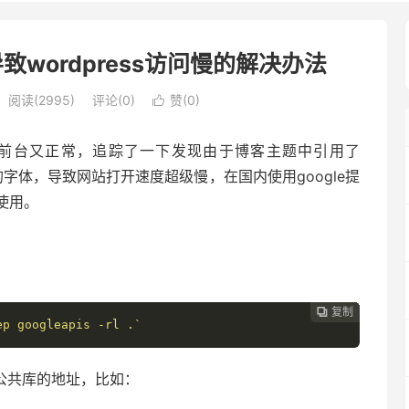
com导致wordpress访问慢的解决办法
阅读(2995)
评论(0)
赞(
0
)

无比，前台又正常，追踪了一下发现由于博客主题中引用了
com）中的字体，导致网站打开速度超级慢，在国内使用google提
使用。
：
复制
复制
复制
复制
复制
复制
复制







ep googleapis -rl .`
端公共库的地址，比如：