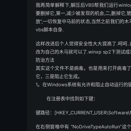
我再简单解释下,解压后VBS帮我们运行winlogon
要删掉它,第一,减少被发现的机会,二,删掉它
放”,一切恢复中马前的状态,当然之前我们的木
vbs脚本自身.
这样改进后个人觉得安全性大大提高了.呵呵..各
改为自己的木马就可以了.winxp sp2下测试
防治方法
其实这个文件不是病毒。也是用来打开病毒
它，三是阻止它生成。
1。在Windows系统有允许和阻止自动运行
在注册表中找到如下键：
键路径：[HKEY_CURRENT_USER\Software\Micro
在右侧窗格中有 “NoDriveTypeAutoRu