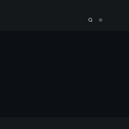


