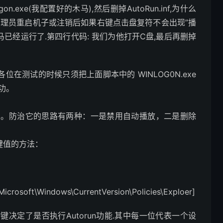
.exe(我配置好的木马),然后删掉AutoRun.inf,为什么
,管理员重启机子或注销后如果右键点击盘复符不会出现”播
马已经运行了.第四行代码: 我们为他打开C盘,最后再删掉
位在测试的时候只须把上面脚本中的 WINLOG0N.exe
成功。
了。防治它的思路有两种：一是禁用自动播放，二是删除
的键值的方法：
soft\Windows\CurrentVersion\Policies\Exploer]
n”这个键决定了是否执行Autorun功能.其中每一位代表一个设