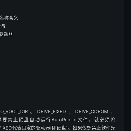
备名称含义
设备
录的驱动器
。
T_DIR、DRIVE_FIXED、DRIVE_CDROM、
以要禁止硬盘自动运行AutoRun.inf文件，就必须将
VE_FIXED代表固定的驱动器(即硬盘)。如果仅想禁止软件光