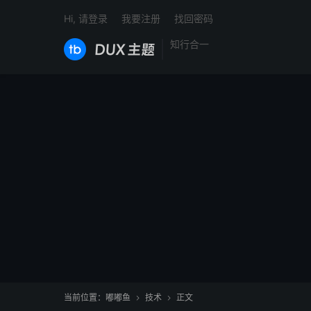
Hi, 请登录
我要注册
找回密码
知行合一
当前位置：
嘟嘟鱼
技术
正文

