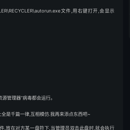
RECYCLER\autorun.exe文件,用右键打开,会显示
资源管理器”病毒都会运行。
,网上全是千篇一律,互相模仿.我再来添点东西吧~
nf文件,放在对方某一盘符下,当管理员双击此盘时,就会执行