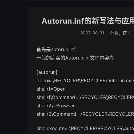
Autorun.inf的新写法
2007-08-31
分类：
技术
首先是autorun.inf
一般的病毒的Autorun.inf文件内容为
[autorun]
open=.\RECYCLER\RECYCLER\autorun.exe
shell\1=Open
shell\1\Command=.\RECYCLER\RECYCLER\
shell\2\=Browser
shell\2\Command=.\RECYCLER\RECYCLER\
shellexecute=.\RECYCLER\RECYCLER\auto