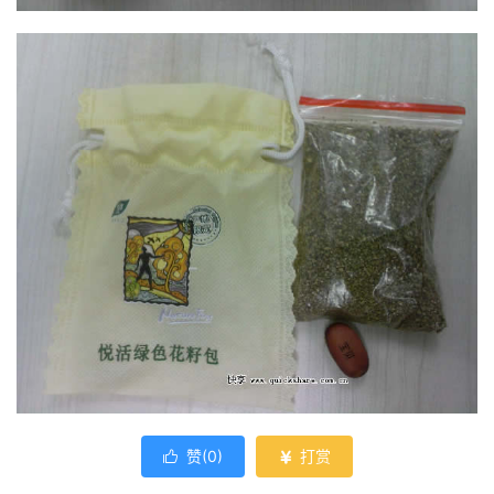
赞(
0
)
打赏

