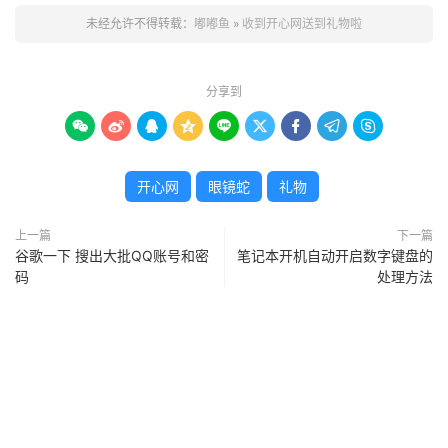
未经允许不得转载：
嘟嘟鱼
»
收到开心网送到礼物啦
分享到









开心网
眼镜蛇
礼物
上一篇
下一篇
谷歌一下 搜出大批QQ账号和密
笔记本开机自动开启数字键盘的
码
处理方法