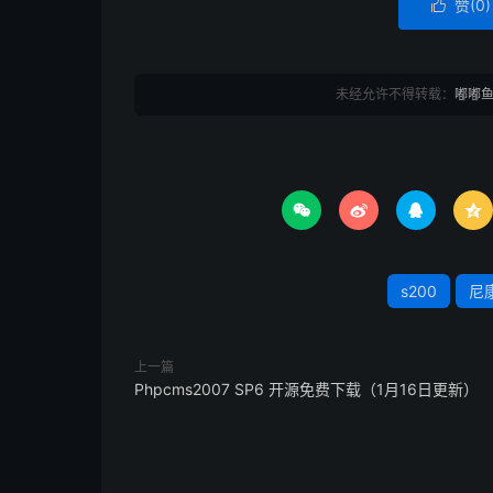
赞(
0
)

未经允许不得转载：
嘟嘟




s200
尼
上一篇
Phpcms2007 SP6 开源免费下载（1月16日更新）