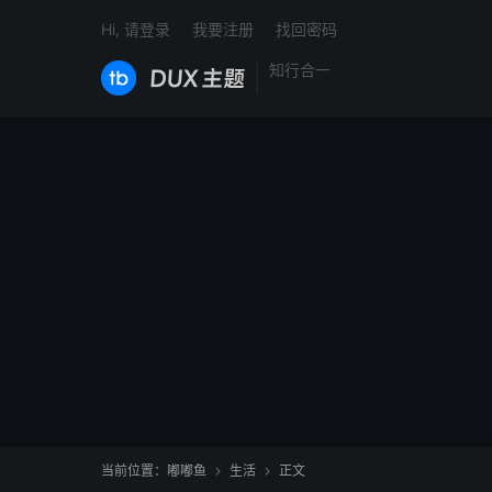
Hi, 请登录
我要注册
找回密码
知行合一
当前位置：
嘟嘟鱼
生活
正文

