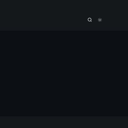


