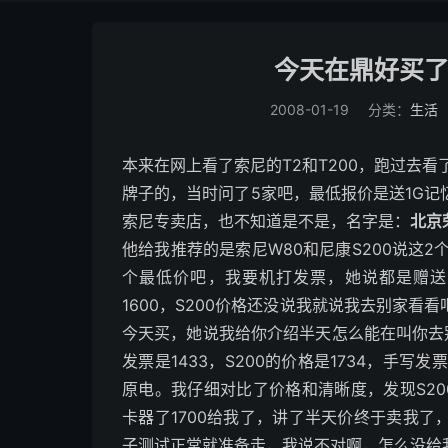
今天在鼎好买了
2008-01-19
分类：
生活
本来在网上看了索尼的T2和T200，跑过去
牌子的，当时问了5家吧，最低报价是送1G
索尼专卖店，也不知道是不是，名字是：
北京
他给我推荐的是索尼W80和尼康S200说这2个
个最低价吧，我要机打发票，她说都是赠送1
1600，S200价格还没说我就说我去别家
今天买，她说我给你介绍半天怎么能在叫你去别
发票是1433，S200的价格是1734，手写发
原电。我仔细对比了价格和清晰度，发现S20
卡器了1700给我了，讲了半天价终于卖我
子测试正常就准备走，我说不对啊，怎么没给