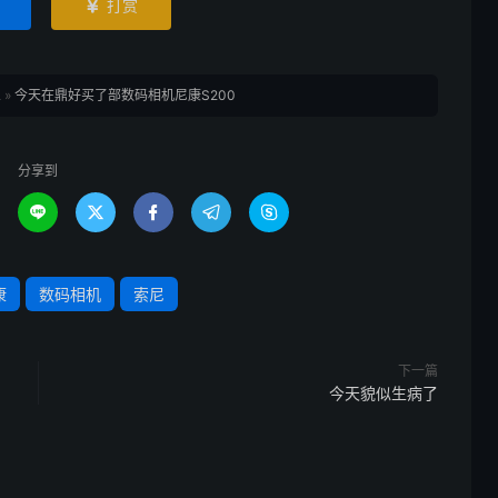
打赏

鱼
»
今天在鼎好买了部数码相机尼康S200
分享到





康
数码相机
索尼
下一篇
今天貌似生病了