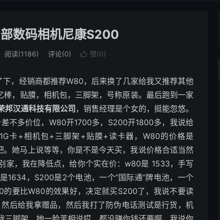
部数码相机尼康S200
阅读(1186)
评论(0)
赞(
0
)

看了下，经销商都推荐W80，后来换了几家给我又推荐其他
记忆棒，贴膜，相机包，三脚架，号称原装。最后跑到一家
荣邦汉通科技有限公司
，销售经理是个女的，挺能忽悠。
差不多价位，W80开1700多，S200开1800多，我说给
G卡+相机包+三脚架+贴膜+读卡器，W80的价格是
看看吧。她马上说等等，你是不是今天买，我说价格合适当然
家，我在降低点，给你个实在价：w80是 1533，手写
票是1634，S200是2个电池，一个“国际通”牌电池，一个
0的要比W80的效果好，决定就买S200了，我说不要读
了，然后给我拿赠品，然后我打了防伪电话测试是行货，机
我三脚架，她一脸苦相说哎，都没赚你钱还要啊，我说你