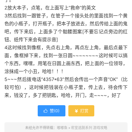
2放大本子，点笔，在上面写上“救命”的英文
3然后找到一跟管子，在管子一个接头处的里面找到一个黄
色的小瓶子，打开瓶子，把本子放进去，然后传给上面的鬼
吧，传下来后，上面多了个骷髅图案[不要忘记点旁边的红
钮、纸传下来会有提示音]
4这时候找到像框，先点右上角，再点左上角，最后点最下
面，像框掉下来，找到一张日圆~~~~~~~~这时候可以搞
个东西，嘿嘿，用笔在日圆上画东西，把上面的一位领导，
涂抹成一个小丑，哈哈！！！
5~~~然后拨电话“4357*63”然后会传出一个声音“OK”（比
较可怕），这时候把钱装在小瓶子里，传上去，待会传下
来，钱没了，多了把钥匙，哈哈，开门，走~~~~，好了
赞(
0
)
打赏


未经允许不得转载：
嘟嘟鱼
»
密室逃脱系列 游戏攻略