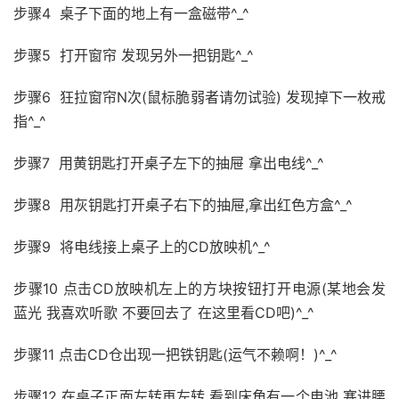
步骤4 桌子下面的地上有一盒磁带^_^
步骤5 打开窗帘 发现另外一把钥匙^_^
步骤6 狂拉窗帘N次(鼠标脆弱者请勿试验) 发现掉下一枚戒
指^_^
步骤7 用黄钥匙打开桌子左下的抽屉 拿出电线^_^
步骤8 用灰钥匙打开桌子右下的抽屉,拿出红色方盒^_^
步骤9 将电线接上桌子上的CD放映机^_^
步骤10 点击CD放映机左上的方块按钮打开电源(某地会发
蓝光 我喜欢听歌 不要回去了 在这里看CD吧)^_^
步骤11 点击CD仓出现一把铁钥匙(运气不赖啊！)^_^
步骤12 在桌子正面左转再左转 看到床角有一个电池 塞进腰