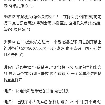
包(有难度,细心)!_!
步骤13 拿起枕头(怎么会腾空？！) 在枕头仍然腾空时的前
提下 点击黑色阴影 得到金属小棍 至此 全道具入手(有难度,
细心)(腰包鼓了)
步骤14 在CD放映机右边有一个易拉罐拉环 用它刮开纸上
的封条(但愿中500万大奖) 记下密码(由于密码不同 小弟暂
且不告知了)
讲解1 道具共12个(我希望是13个)接下来 从腰包里掏出方
盒 放入两个戒指(如不能放 换个试试)和一个金属棒进凹槽
将宝盒打开
讲解2 将电池和磁带嵌在凹槽 点击镜头
讲解3 出现了小人跳舞后 泡杯咖啡等12个小时(开个玩笑)