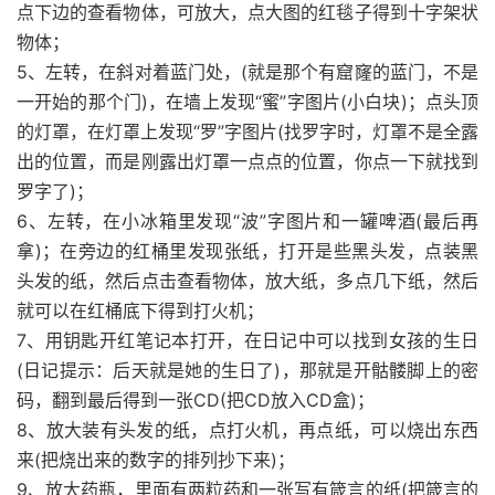
点下边的查看物体，可放大，点大图的红毯子得到十字架状
物体；
5、左转，在斜对着蓝门处，(就是那个有窟窿的蓝门，不是
一开始的那个门)，在墙上发现“蜜”字图片(小白块)；点头顶
的灯罩，在灯罩上发现“罗”字图片(找罗字时，灯罩不是全露
出的位置，而是刚露出灯罩一点点的位置，你点一下就找到
罗字了)；
6、左转，在小冰箱里发现“波”字图片和一罐啤酒(最后再
拿)；在旁边的红桶里发现张纸，打开是些黑头发，点装黑
头发的纸，然后点击查看物体，放大纸，多点几下纸，然后
就可以在红桶底下得到打火机；
7、用钥匙开红笔记本打开，在日记中可以找到女孩的生日
(日记提示：后天就是她的生日了)，那就是开骷髅脚上的密
码，翻到最后得到一张CD(把CD放入CD盒)；
8、放大装有头发的纸，点打火机，再点纸，可以烧出东西
来(把烧出来的数字的排列抄下来)；
9、放大药瓶，里面有两粒药和一张写有箴言的纸(把箴言的