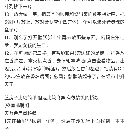
排列抄下来)；
10、放大绿十字，把箴言的顺序和烧出来的数字相对应，把
6张图片放上，放对会变成个四方体(一个可以装死者灵魂的
盒子)；
11、别忘了打开骷髅脚上锁再去放那些东西，密码在第七
步，就是女孩的生日；
12、在壁橱的第三格，有香炉和磬(旁边红的是槌)，把香放
在香炉左，拿火机点香；去冰箱拿啤酒(点击查看物品，出
现提示：非常冰凉的啤酒)，然后放在香的左边；把装有CD
的CD盒放在香炉后面；敲磬；骷髅站起来了，在经声中升
天了。
蓝房子比较简单,但是比较诡异.有很搞笑的桥段.
[密室逃脱3]
天蓝色房间秘籍
1先在抽屉里找到一个笔，然后在沙发坐下面找到一本本
子。