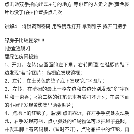
点击她双手指向出现+号的地方 等跳舞的人走之后(黄色图
片也没了)在+位置多点几次
讲解4 将锁调到密码 用铁钥匙打开 拿到锥子 撬开门把手
绿房子比较复杂!!!!!
[密室逃脱2]
碧绿色房间秘籍
1、开灯，左转(点画面的左下角，右转同理)在鞋橱的鞋下
边发现“若”字图片；鞋橱底发现镜框；
2、左转，在土黄色的垫子底下发现“般”字图片；
3、左转，在壁橱的最上一格左边和右边分别发现“多”字图
片和一束香；<第二格的红笔记本有锁打不开>；在最下面
的小橱里发现黄影集里两张照片；
4、点地上的红毯子，骷髅!!点击靠近，在左手手腕处发现钥
匙，右手发现药瓶，点小腿处的红绳物体可以把毯子叠起，
并发现脚上有密码锁，(暂时不开)，点物品栏中的红毯，再