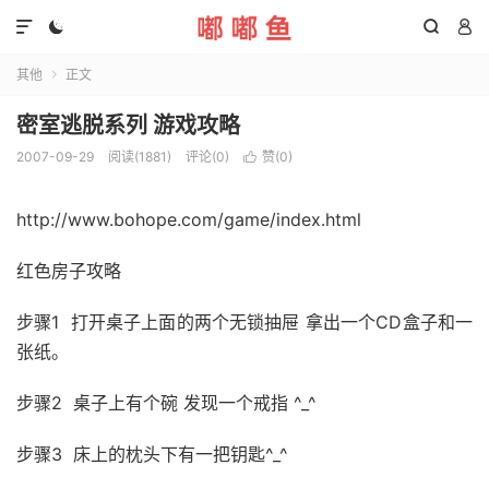




其他
正文

密室逃脱系列 游戏攻略
2007-09-29
阅读(1881)
评论(0)
赞(
0
)

http://www.bohope.com/game/index.html
红色房子攻略
步骤1 打开桌子上面的两个无锁抽屉 拿出一个CD盒子和一
张纸。
步骤2 桌子上有个碗 发现一个戒指 ^_^
步骤3 床上的枕头下有一把钥匙^_^