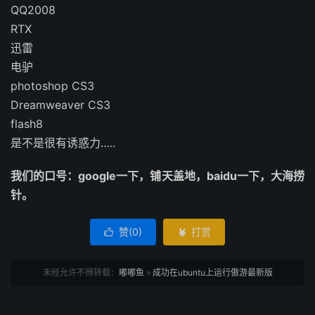
QQ2008
RTX
迅雷
电驴
photoshop CS3
Dreamweaver CS3
flash8
是不是很有诱惑力…..
我们的口号：google一下，铺天盖地，baidu一下，大海捞
针。
赞(
0
)
打赏


未经允许不得转载：
嘟嘟鱼
»
成功在ubuntu上运行傲游最新版