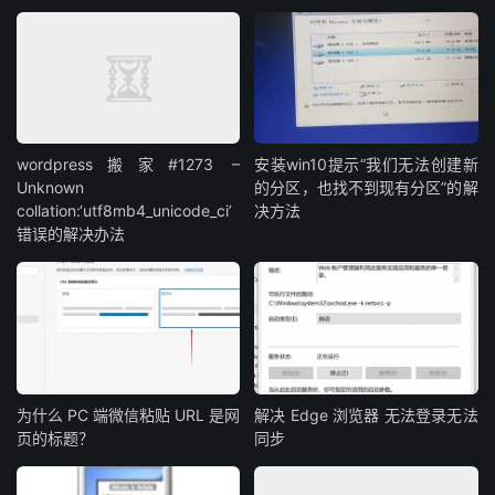
wordpress搬家#1273 –
安装win10提示“我们无法创建新
Unknown
的分区，也找不到现有分区”的解
collation:‘utf8mb4_unicode_ci’
决方法
错误的解决办法
为什么 PC 端微信粘贴 URL 是网
解决 Edge 浏览器 无法登录无法
页的标题？
同步