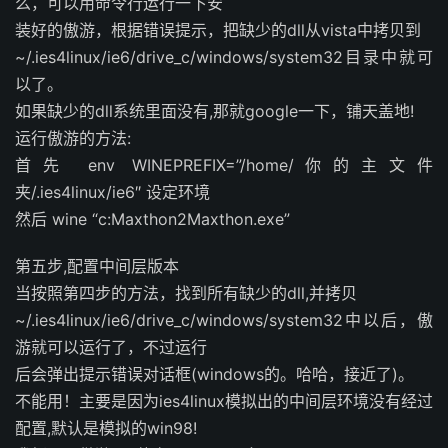
么，可以用命令行运行一下安
装好的傲游，根据错误提示，把缺少的dll从vista中拷贝到
~/.ies4linux/ie6/drive_c/windows/system32目录中就可
以了。
如果缺少的dll系统里面没有,那就google一下，铺天盖地!
运行傲游的方法:
首先 env WINEPREFIX=”/home/你的主文件
夹/.ies4linux/ie6″ 设定环境
然后 wine “c:Maxthon2Maxthon.exe”
第五步,配置中间层版本
当按照第四步的方法，找到所有缺少的dll,并拷贝
~/.ies4linux/ie6/drive_c/windows/system32中以后，傲
游就可以运行了，不过运行
后会弹出提示错误对话框(windows的。哈哈，接近了)。
不能用！主要是因为ies4linux模拟出的中间层环境没有经过
配置,默认是模拟的win98!