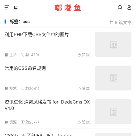




标签：css
共 8 篇文章
利用PHP下载CSS文件中的图片
生活
阅读(1479)
赞(
0
)


常用的CSS命名规则
技术
阅读(2041)
赞(
0
)


资讯进化 清爽风格发布 for DedeCms OX
V4.0
资源
阅读(2577)
赞(
0
)


CSS hack:区分IE6，IE7，firefox