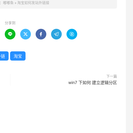
：
嘟嘟鱼
»
淘宝如何发站外链接
分享到





外链
淘宝
下一篇
win7 下如何 建立逻辑分区