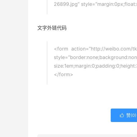
26899.jpg” style=”margin:0px;float
文字外链代码
<form action=”http://weibo.com/t
style=”border:none;background:none;t
size:1em;margin:0;padding:0;hei
</form>
赞(
0
)
