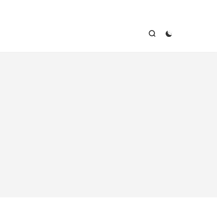


