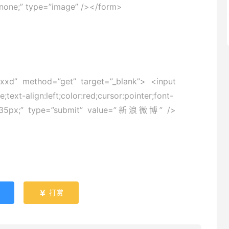
:none;” type=”image” /></form>
kxxd” method=”get” target=”_blank”> <input
ext-align:left;color:red;cursor:pointer;font-
ght:35px;” type=”submit” value=”新浪微博” />
打赏
