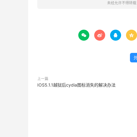
未经允许不得转载




上一篇
IOS5.1.1越狱后cydia图标消失的解决办法