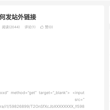
何发站外链接
阅读(2044)
评论(1)
赞(
0
)

kxxd” method=”get” target=”_blank”> <input
oaded=”true” src=”
xtra/i1/59826899/T2OnSfXcJbXXXXXXXX_!!598