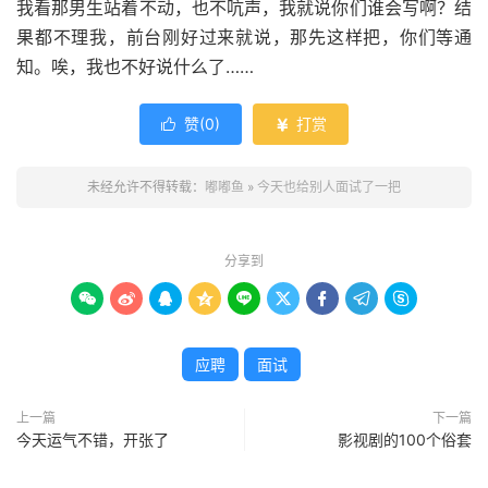
我看那男生站着不动，也不吭声，我就说你们谁会写啊？结
果都不理我，前台刚好过来就说，那先这样把，你们等通
知。唉，我也不好说什么了……
赞(
0
)
打赏


未经允许不得转载：
嘟嘟鱼
»
今天也给别人面试了一把
分享到









应聘
面试
上一篇
下一篇
今天运气不错，开张了
影视剧的100个俗套