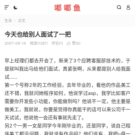




生活
正文

今天也给别人面试了一把
2007-06-14
阅读(1287)
评论(1)
赞(
0
)

早上经理们都去开会了，新来了3个应聘客服部技术的，于
是就叫我出马给他们面试，真紧张啊，从来都是别人给我面
试……
第一个号称2年的工作经验，去年毕业的，看他的作品美工
还不错，我就问她程序如何，他说学过asp，我学比如客户
需要你开发些小功能，你能做到吗？他说不一定，他主要是
做美工，我就说，你要是觉得你真能干的话可以来公司干一
天试试，他说他一会还有事就先走了。
另2个一男一女是同学今年刚毕业的，还是同学，说自己程
序美工都没问题，我就说有作品吗？他们说有，我把u盘一