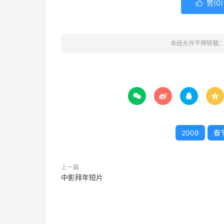
赞(
0
)

未经允许不得转载




2009
春
上一篇
中影拜年短片