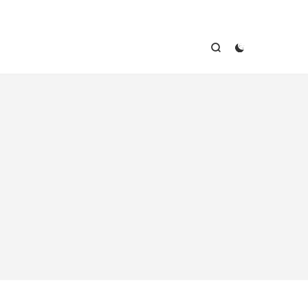


