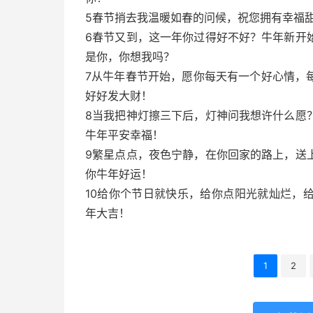
5春节捎去我温暖如春的问候，祝您拥有幸福
6春节又到，这一年你过得好不好？牛年新开
是你，你想我吗？
7从牛年春节开始，愿你每天有一个好心情，
好好发大财！
8当我把神灯擦三下后，灯神问我想许什么愿
牛年平安幸福！
9繁星点点，夜色宁静，在你回家的路上，送
你牛年好运！
10给你个节日就快乐，给你点阳光就灿烂，
年大吉！
1
2