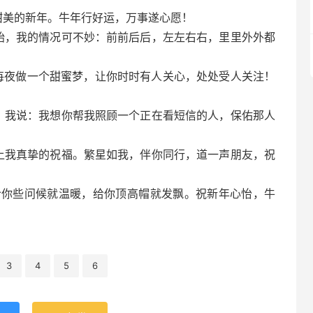
甜美的新年。牛年行好运，万事遂心愿！
始，我的情况可不妙：前前后后，左左右右，里里外外都
每夜做一个甜蜜梦，让你时时有人关心，处处受人关注！
？我说：我想你帮我照顾一个正在看短信的人，保佑那人
上我真挚的祝福。繁星如我，伴你同行，道一声朋友，祝
给你些问候就温暖，给你顶高帽就发飘。祝新年心怡，牛
3
4
5
6