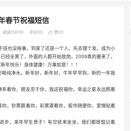
牛年春节祝福短信
阅读(5619)
评论(0)
赞(
0
)

下班也没啥事，到家了还是一个人，先去理个发，成为小
天已经全黑了，外面的人都开始放炮，2009真的要来了，
家新年快乐！身体健康！万事如意！！！
只喝纯净水。新年好，新年好，牛年早早到，新的一年我
神系着你，朋友忠于你，我这祝福你，幸运之星永远照着
着你，钞票跟着你，彩票罩着你，股市随便你，爱情贴着
年进步，来年早生贵子！有空就来坐坐，我们都很惦记着