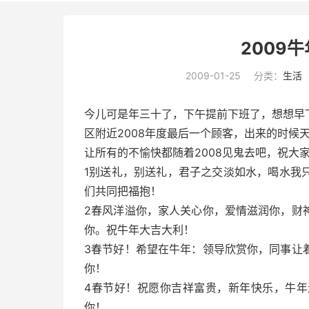
2009
2009-01-25
分类：
生活
今儿可是年三十了，下午提前下班了，想想早
区附近2008年度最后一个顾客，出来的时候
让所有的不愉快都随着2008见鬼去吧，祝大
1别送礼，别送礼，君子之交淡如水，喝水我
们共同把福抱！
2春风洋溢你，家人关心你，爱情滋润你，财
你。祝牛年大吉大利！
3春节好！希望在牛年：领导欣赏你，同事让
你！
4春节好！祝愿你吉祥富贵，新年快乐，牛
你！