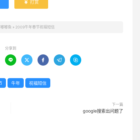
打赏

：
嘟嘟鱼
»
2009牛年春节祝福短信
分享到





节
牛年
祝福短信
下一篇
google搜索出问题了