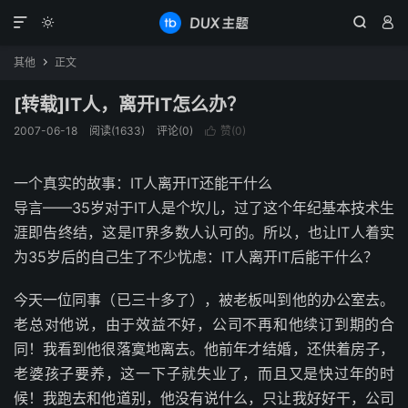




其他
正文

[转载]IT人，离开IT怎么办？
2007-06-18
阅读(1633)
评论(0)
赞(
0
)

一个真实的故事：IT人离开IT还能干什么
导言——35岁对于IT人是个坎儿，过了这个年纪基本技术生
涯即告终结，这是IT界多数人认可的。所以，也让IT人着实
为35岁后的自己生了不少忧虑：IT人离开IT后能干什么？
今天一位同事（已三十多了），被老板叫到他的办公室去。
老总对他说，由于效益不好，公司不再和他续订到期的合
同！我看到他很落寞地离去。他前年才结婚，还供着房子，
老婆孩子要养，这一下子就失业了，而且又是快过年的时
候！我跑去和他道别，他没有说什么，只让我好好干，公司