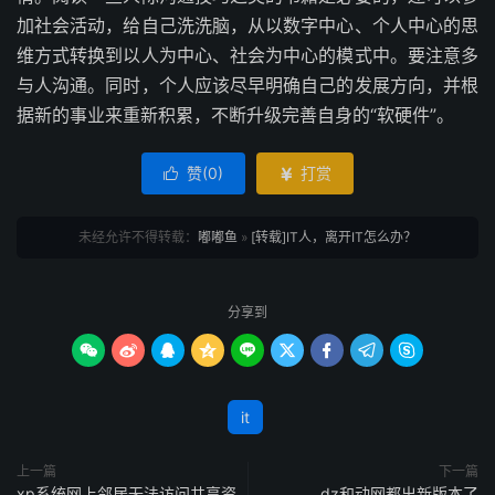
加社会活动，给自己洗洗脑，从以数字中心、个人中心的思
维方式转换到以人为中心、社会为中心的模式中。要注意多
与人沟通。同时，个人应该尽早明确自己的发展方向，并根
据新的事业来重新积累，不断升级完善自身的“软硬件”。
赞(
0
)
打赏


未经允许不得转载：
嘟嘟鱼
»
[转载]IT人，离开IT怎么办？
分享到









it
上一篇
下一篇
xp系统网上邻居无法访问共享资
dz和动网都出新版本了