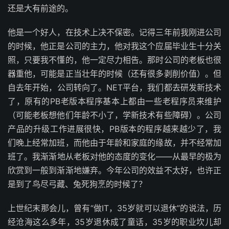
还是大有前途的。
他是一个好人，在技术上决不保密。记得三年前我刚进公司
的时候，他正是公司的主力，他对我这个应届毕业生十分关
照，只要我不懂的，他一定尽力相告。那时公司的老板也很
器重他，可能是正当壮年的时候（还有很多剥削价值）。但
自去年开始，公司转向了。NET平台，我们都去研发新技术
了，原有的PB老版本程序基本上都由一些老程序员来维护
（可能老板想他们年龄不小了，学新技术有些障碍）。公司
产品的升级工作进展很快，PB版本的程序越来越少了，我
们晚上经常加班，而他由于年龄和家庭的缘故，并不经常加
班了。我渐渐地从老板对他的态度的变化——从最早的极为
欣赏到一般到渐渐地嫌弃。今年公司的效益不太好，也许正
是到了鸟尽弓藏、兔死狗烹的时候了？
上世纪末那会儿，曾有“做IT，35岁就可以退休”的说法，历
经沧海这么多年，35岁退休成了童话，35岁的职业坎儿却