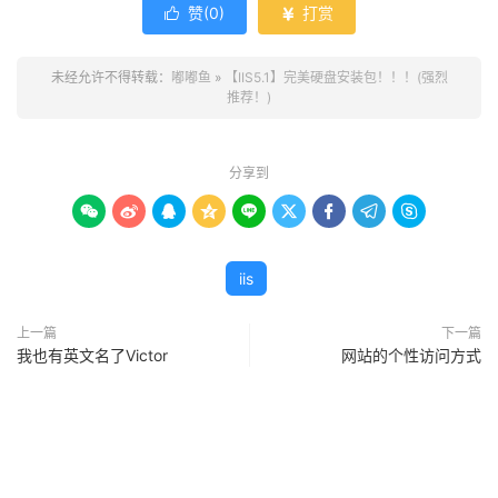
赞(
0
)
打赏


未经允许不得转载：
嘟嘟鱼
»
【IIS5.1】完美硬盘安装包！！！(强烈
推荐！)
分享到









iis
上一篇
下一篇
我也有英文名了Victor
网站的个性访问方式