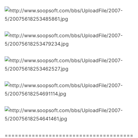
======================================