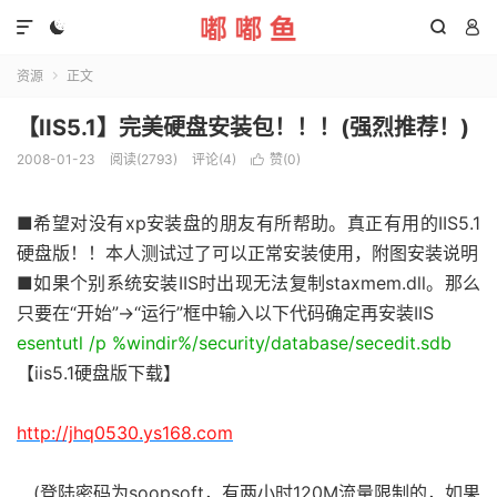




资源
正文

【IIS5.1】完美硬盘安装包！！！(强烈推荐！)
2008-01-23
阅读(2793)
评论(4)
赞(
0
)

■希望对没有xp安装盘的朋友有所帮助。真正有用的IIS5.1
硬盘版！！本人测试过了可以正常安装使用，附图安装说明
■如果个别系统安装IIS时出现无法复制staxmem.dll。那么
只要在“开始”→“运行”框中输入以下代码确定再安装IIS
esentutl /p %windir%/security/database/secedit.sdb
【iis5.1硬盘版下载】
http://jhq0530.ys168.com
(登陆密码为soopsoft，有两小时120M流量限制的，如果