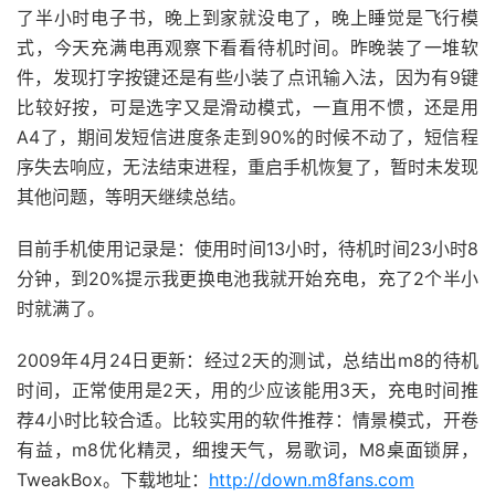
了半小时电子书，晚上到家就没电了，晚上睡觉是飞行模
式，今天充满电再观察下看看待机时间。昨晚装了一堆软
件，发现打字按键还是有些小装了点讯输入法，因为有9键
比较好按，可是选字又是滑动模式，一直用不惯，还是用
A4了，期间发短信进度条走到90%的时候不动了，短信程
序失去响应，无法结束进程，重启手机恢复了，暂时未发现
其他问题，等明天继续总结。
目前手机使用记录是：使用时间13小时，待机时间23小时8
分钟，到20%提示我更换电池我就开始充电，充了2个半小
时就满了。
2009年4月24日更新：经过2天的测试，总结出m8的待机
时间，正常使用是2天，用的少应该能用3天，充电时间推
荐4小时比较合适。比较实用的软件推荐：情景模式，开卷
有益，m8优化精灵，细搜天气，易歌词，M8桌面锁屏，
TweakBox。下载地址：
http://down.m8fans.com