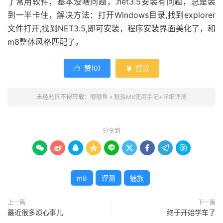
了常用软件，基本没啥问题，.net3.5安装有问题，总是装
到一半卡住，解决方法：打开Windows目录,找到explorer
文件打开,找到NET3.5,即可安装，程序安装界面美化了，和
m8整体风格匹配了。
赞(
0
)
打赏


未经允许不得转载：
嘟嘟鱼
»
魅族M8使用手记+详细评测
分享到









m8
评测
魅族
上一篇
下一篇
最近很多烦心事儿
终于开始学车了