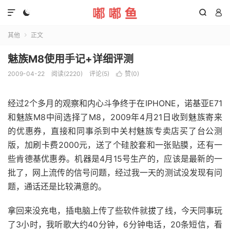




其他
正文

魅族M8使用手记+详细评测
2009-04-22
阅读(2220)
评论(5)
赞(
0
)

经过2个多月的观察和内心斗争终于在IPHONE，诺基亚E71
和魅族M8中间选择了M8，2009年4月21日收到魅族寄来
的优惠券，直接和同事杀到中关村魅族专卖店买了台公测
版，加刷卡费2000元，送了个硅胶套和一张贴膜，还有一
些肯德基优惠券。机器是4月15号生产的，应该是最新的一
批了，网上流传的信号问题，经过我一天的测试没发现有问
题，通话还是比较满意的。
拿回来没充电，插电脑上传了些软件就拔了线，今天同事玩
了3小时，我听歌大约40分钟，6分钟电话，20条短信，看